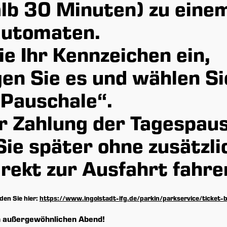
alb 30 Minuten) zu eine
utomaten.
e Ihr Kennzeichen ein,
en Sie es und wählen Si
„Pauschale“.
r Zahlung der Tagespau
Sie später ohne zusätzli
 Regensburger
Doris Spitlbauer
rekt zur Ausfahrt fahre
hsleiter
Assistentin
) 9903-240
(0841) 9903-100
den Sie hier:
https://www.ingolstadt-ifg.de/parkin/parkservice/ticket-
regensburger@sw-i.de
doris.spitlbauer@sw-i.de
en außergewöhnlichen Abend!