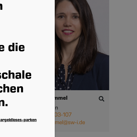
m
e die
schale
chen
Anita Hummel
n.
Assistentin
(0841) 9903-107
bargeldloses-parken
anita.hummel@sw-i.de