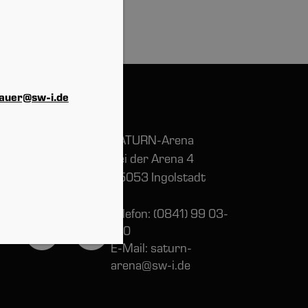
bauer@sw-i.de
SATURN-Arena
Bei der Arena 4
85053 Ingolstadt
Telefon:
(0841) 99 03-
100
E-Mail:
saturn-
arena@sw-i.de