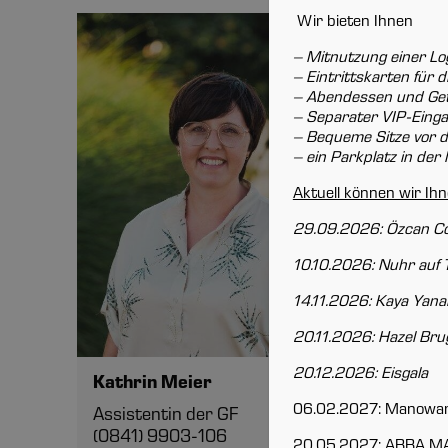
Wir bieten Ihnen
– Mitnutzung einer L
– Eintrittskarten für 
– Abendessen und Ge
– Separater VIP-Eing
– Bequeme Sitze vor d
– ein Parkplatz in de
Aktuell können wir Ih
Marti
29.09.2026: Özcan Co
Betrieb
10.10.2026: Nuhr auf 
(0841)
martin
14.11.2026: Kaya Yanar
20.11.2026: Hazel Bru
20.12.2026: Eisgala
Kathrin Meier
06.02.2027: Manowa
Assistentin der GF
(0841) 9903-106
20.05.2027: ABBA 