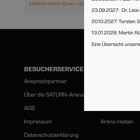
kathrin.meier@sw-i.de
23.09.2027: Dr. Leon 
20.10.2027: Torsten S
13.01.2028: Martin Rü
Eine Übersicht unsere
BESUCHERSERVICE
QUICKLINKS
Ansprechpartner
Alle Events
Über die SATURN-Arena
ERC Ingolstadt
AGB
Eislauf und meh
Impressum
Arena mieten
Datenschutzerklärung