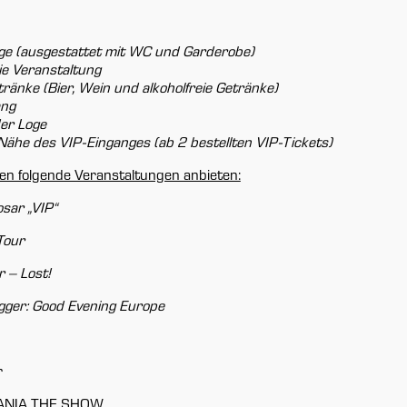
oge
(ausgestattet mit WC und Garderobe)
die Veranstaltung
tränke
(Bier, Wein und alkoholfreie Getränke)
ang
er Loge
r Nähe des VIP-Einganges
(ab 2 bestellten VIP-Tickets)
nen folgende Veranstaltungen anbieten:
n Hofbauer
sar „VIP“
sleiter
Tour
 9903-105
.hofbauer@sw-i.de
 – Lost!
gger: Good Evening Europe
Norbert Reis
stellvertr. Betriebsleiter
r
Elektromeister
MANIA THE SHOW