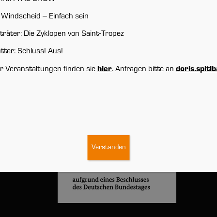
(0841) 9903-104
norbert.reis@sw-i.de
Windscheid – Einfach sein
träter: Die Zyklopen von Saint-Tropez
tter: Schluss! Aus!
r Veranstaltungen finden sie
hier
. Anfragen bitte an
doris.spitl
Verstanden
r