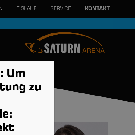
N
EISLAUF
SERVICE
KONTAKT
: Um
tung zu
le:
ekt