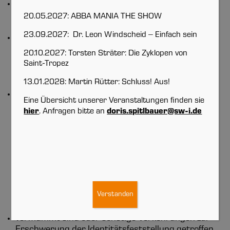
Sachen mit sich führen oder benutzen oder
weitergeben, deren Mitnahme nach § 4 verboten
20.05.2027: ABBA MANIA THE SHOW
ist;
23.09.2027: Dr. Leon Windscheid – Einfach sein
ohne Genehmigung des Veranstalters,
Sicherheitsbeauftragten oder der Stadt
20.10.2027: Torsten Sträter: Die Zyklopen von
Ingolstadt Feuer entzünden oder pyrotechnische
Saint-Tropez
Gegenstände, einschließlich Bühnenfeuerwerke,
13.01.2028: Martin Rütter: Schluss! Aus!
verwenden;
gegen diese Verordnung verstoßen, Straftaten
Eine Übersicht unserer Veranstaltungen finden sie
oder erhebliche Ordnungswidrigkeiten begehen
hier
. Anfragen bitte an
doris.spitlbauer@sw-i.de
oder zu Straftaten oder Ordnungswidrigkeiten
aufrufen oder verfassungsfeindliche oder
fremdenfeindliche oder jugendgefährdende
Handlungen vornehmen oder Kleidungsstücke,
Uniformteile, Abzeichen, Tätowierungen,
Beschriftungen oder Bemalungen
verfassungsfeindlicher oder verbotener
Verstanden
Organisationen tragen, sichtbar machen oder
anderweitig verwenden;
vermummt sind oder sonstige Vorkehrungen zur