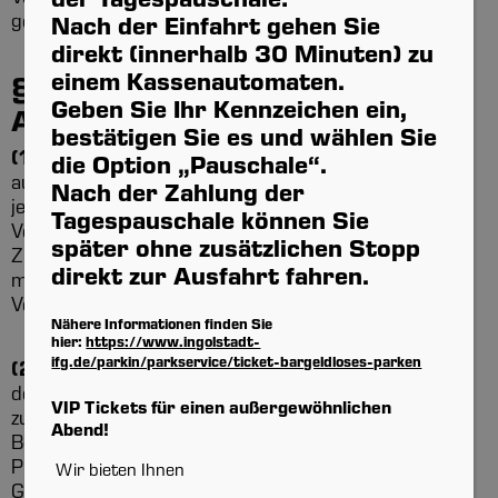
der Tagespauschale:
gefährdet wird.
Nach der Einfahrt gehen Sie
direkt (innerhalb 30 Minuten) zu
einem Kassenautomaten.
§ 5 Aufenthalt in der SATURN-
Geben Sie Ihr Kennzeichen ein,
Arena
bestätigen Sie es und wählen Sie
(1)
In der SATURN-Arena dürfen sich nur Personen
die Option „Pauschale“.
aufhalten, die über eine gültige Eintrittskarte für die
Nach der Zahlung der
jeweilige Veranstaltung oder eine am
Tagespauschale können Sie
Veranstaltungstag gültige, sonstige
später ohne zusätzlichen Stopp
Zugangsberechtigung verfügen. Diese ist ständig
direkt zur Ausfahrt fahren.
mit sich zu führen und dem Ordnungsdienst auf
Verlangen vorzulegen.
Nähere Informationen finden Sie
hier:
https://www.ingolstadt-
ifg.de/parkin/parkservice/ticket-bargeldloses-parken
(2)
Teilnehmer an einer Veranstaltung dürfen nur
den mit der Eintrittskarte oder Dauerkarte
VIP Tickets für einen außergewöhnlichen
zugewiesenen Sitzplatz, Stehplatzbereich oder VIP-
Abend!
Bereich einnehmen. Der Ordnungsdienst kann einen
Platzwechsel genehmigen, wenn dadurch keine
Wir bieten Ihnen
Gefahren verursacht werden. Die Besucher sind