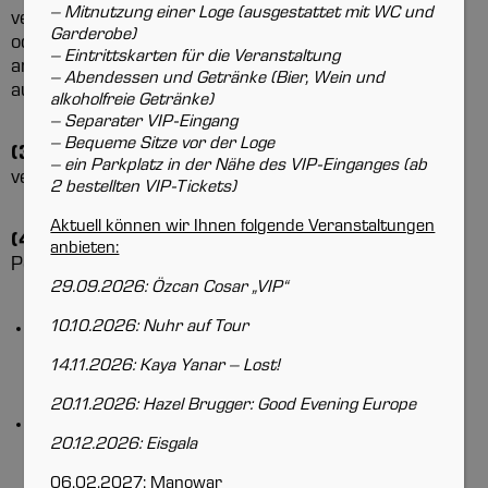
– Mitnutzung einer Loge
(ausgestattet mit WC und
verpflichtet, auf Anordnung des Sicherheitsdienstes
Garderobe)
oder der Polizei zur Abwehr von Gefahren einen
– Eintrittskarten für die Veranstaltung
anderen als den auf der Eintrittskarte
– Abendessen und Getränke
(Bier, Wein und
ausgewiesenen Platz einzunehmen.
alkoholfreie Getränke)
– Separater VIP-Eingang
– Bequeme Sitze vor der Loge
(3)
Die mit sonstigen Zugangsberechtigungen
– ein Parkplatz in der Nähe des VIP-Einganges
(ab
verbundenen Einschränkungen sind zu beachten.
2 bestellten VIP-Tickets)
Aktuell können wir Ihnen folgende Veranstaltungen
(4)
Der Aufenthalt in der SATURN-Arena ist
anbieten:
Personen verboten, die
29.09.2026: Özcan Cosar „VIP“
10.10.2026: Nuhr auf Tour
erkennbar stark alkoholisiert sind oder sich mit
rauscherzeugenden Stoffen, Betäubungsmitteln
14.11.2026: Kaya Yanar – Lost!
oder Medikamenten in einen vergleichbaren
Zustand versetzt haben;
20.11.2026: Hazel Brugger: Good Evening Europe
sich anderweitig in einem die freie
20.12.2026: Eisgala
Willensbestimmung ausschließenden Zustand
befinden;
06.02.2027: Manowar